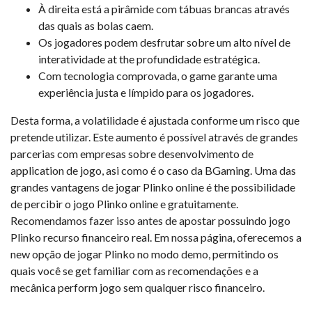
À direita está a pirâmide com tábuas brancas através
das quais as bolas caem.
Os jogadores podem desfrutar sobre um alto nível de
interatividade at the profundidade estratégica.
Com tecnologia comprovada, o game garante uma
experiência justa e límpido para os jogadores.
Desta forma, a volatilidade é ajustada conforme um risco que
pretende utilizar. Este aumento é possível através de grandes
parcerias com empresas sobre desenvolvimento de
application de jogo, asi como é o caso da BGaming. Uma das
grandes vantagens de jogar Plinko online é the possibilidade
de percibir o jogo Plinko online e gratuitamente.
Recomendamos fazer isso antes de apostar possuindo jogo
Plinko recurso financeiro real. Em nossa página, oferecemos a
new opção de jogar Plinko no modo demo, permitindo os
quais você se get familiar com as recomendações e a
mecânica perform jogo sem qualquer risco financeiro.