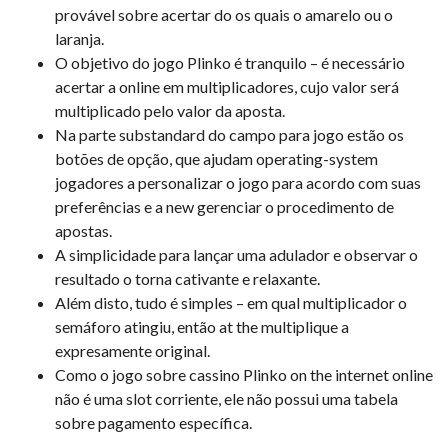
provável sobre acertar do os quais o amarelo ou o
laranja.
O objetivo do jogo Plinko é tranquilo – é necessário
acertar a online em multiplicadores, cujo valor será
multiplicado pelo valor da aposta.
Na parte substandard do campo para jogo estão os
botões de opção, que ajudam operating-system
jogadores a personalizar o jogo para acordo com suas
preferências e a new gerenciar o procedimento de
apostas.
A simplicidade para lançar uma adulador e observar o
resultado o torna cativante e relaxante.
Além disto, tudo é simples – em qual multiplicador o
semáforo atingiu, então at the multiplique a
expresamente original.
Como o jogo sobre cassino Plinko on the internet online
não é uma slot corriente, ele não possui uma tabela
sobre pagamento específica.