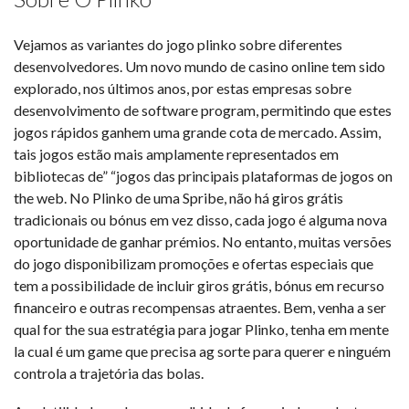
Vejamos as variantes do jogo plinko sobre diferentes
desenvolvedores. Um novo mundo de casino online tem sido
explorado, nos últimos anos, por estas empresas sobre
desenvolvimento de software program, permitindo que estes
jogos rápidos ganhem uma grande cota de mercado. Assim,
tais jogos estão mais amplamente representados em
bibliotecas de” “jogos das principais plataformas de jogos on
the web. No Plinko de uma Spribe, não há giros grátis
tradicionais ou bónus em vez disso, cada jogo é alguma nova
oportunidade de ganhar prémios. No entanto, muitas versões
do jogo disponibilizam promoções e ofertas especiais que
tem a possibilidade de incluir giros grátis, bónus em recurso
financeiro e outras recompensas atraentes. Bem, venha a ser
qual for the sua estratégia para jogar Plinko, tenha em mente
la cual é um game que precisa ag sorte para querer e ninguém
controla a trajetória das bolas.