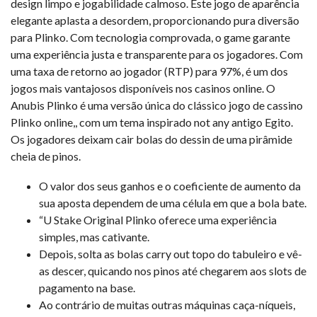
design limpo e jogabilidade calmoso. Este jogo de aparência
elegante aplasta a desordem, proporcionando pura diversão
para Plinko. Com tecnologia comprovada, o game garante
uma experiência justa e transparente para os jogadores. Com
uma taxa de retorno ao jogador (RTP) para 97%, é um dos
jogos mais vantajosos disponíveis nos casinos online. O
Anubis Plinko é uma versão única do clássico jogo de cassino
Plinko online,, com um tema inspirado not any antigo Egito.
Os jogadores deixam cair bolas do dessin de uma pirâmide
cheia de pinos.
O valor dos seus ganhos e o coeficiente de aumento da
sua aposta dependem de uma célula em que a bola bate.
“U Stake Original Plinko oferece uma experiência
simples, mas cativante.
Depois, solta as bolas carry out topo do tabuleiro e vê-
as descer, quicando nos pinos até chegarem aos slots de
pagamento na base.
Ao contrário de muitas outras máquinas caça-níqueis,