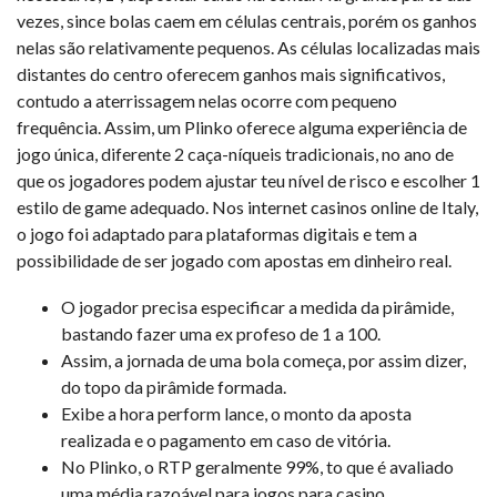
vezes, since bolas caem em células centrais, porém os ganhos
nelas são relativamente pequenos. As células localizadas mais
distantes do centro oferecem ganhos mais significativos,
contudo a aterrissagem nelas ocorre com pequeno
frequência. Assim, um Plinko oferece alguma experiência de
jogo única, diferente 2 caça-níqueis tradicionais, no ano de
que os jogadores podem ajustar teu nível de risco e escolher 1
estilo de game adequado. Nos internet casinos online de Italy,
o jogo foi adaptado para plataformas digitais e tem a
possibilidade de ser jogado com apostas em dinheiro real.
O jogador precisa especificar a medida da pirâmide,
bastando fazer uma ex profeso de 1 a 100.
Assim, a jornada de uma bola começa, por assim dizer,
do topo da pirâmide formada.
Exibe a hora perform lance, o monto da aposta
realizada e o pagamento em caso de vitória.
No Plinko, o RTP geralmente 99%, to que é avaliado
uma média razoável para jogos para casino.