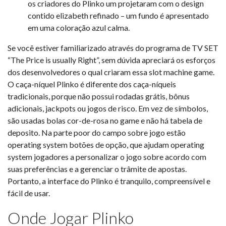
os criadores do Plinko um projetaram com o design
contido elizabeth refinado – um fundo é apresentado
em uma coloração azul calma.
Se você estiver familiarizado através do programa de TV SET
“The Price is usually Right”, sem dúvida apreciará os esforços
dos desenvolvedores o qual criaram essa slot machine game.
O caça-níquel Plinko é diferente dos caça-níqueis
tradicionais, porque não possui rodadas grátis, bônus
adicionais, jackpots ou jogos de risco. Em vez de símbolos,
são usadas bolas cor-de-rosa no game e não há tabela de
deposito. Na parte poor do campo sobre jogo estão
operating system botões de opção, que ajudam operating
system jogadores a personalizar o jogo sobre acordo com
suas preferências e a gerenciar o trâmite de apostas.
Portanto, a interface do Plinko é tranquilo, compreensível e
fácil de usar.
Onde Jogar Plinko