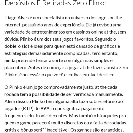
Depósitos E Retiradas Zero Plinko
Tiago Alves é um especialista no universo dos jogos on the
internet, possuindo anos de experiência. Ele já revisou uma
variedade de entretenimentos em cassinos online at the, sem
dúvida, Plinko é um dos seus jogos favoritos. Segundo o
doble, o slot é ideal para quem está cansado de gráficos e
estratégias demasiadamente complicadas, zero entanto,
ainda pretende tentar a sorte com algo mais simples e
placentero. Antes de começar a jogar at the fazer aposta zero
Plinko, é necessário que você escolha seu nível de risco.
O Plinko é um jogo comprovadamente justo, at the cada
rodada tem a possibilidade de ser verificada manualmente.
Além disso, u Plinko tem alguma alta taxa sobre retorno ao
jogador (RTP) de 99%, o que significa pagamentos
frequentes electronic decentes. Mas também há aqueles pra
quem o game parecerá muito discretos ou a falta de rodadas
grátis e bônus será” “inaceitável. Os ganhos são garantidos,