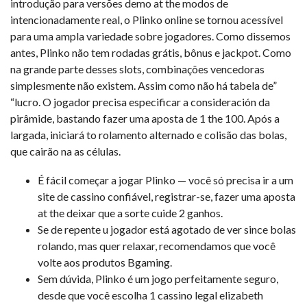
introdução para versões demo at the modos de
intencionadamente real, o Plinko online se tornou acessível
para uma ampla variedade sobre jogadores. Como dissemos
antes, Plinko não tem rodadas grátis, bônus e jackpot. Como
na grande parte desses slots, combinações vencedoras
simplesmente não existem. Assim como não há tabela de”
“lucro. O jogador precisa especificar a consideración da
pirâmide, bastando fazer uma aposta de 1 the 100. Após a
largada, iniciará to rolamento alternado e colisão das bolas,
que cairão na as células.
É fácil começar a jogar Plinko — você só precisa ir a um
site de cassino confiável, registrar-se, fazer uma aposta
at the deixar que a sorte cuide 2 ganhos.
Se de repente u jogador está agotado de ver since bolas
rolando, mas quer relaxar, recomendamos que você
volte aos produtos Bgaming.
Sem dúvida, Plinko é um jogo perfeitamente seguro,
desde que você escolha 1 cassino legal elizabeth