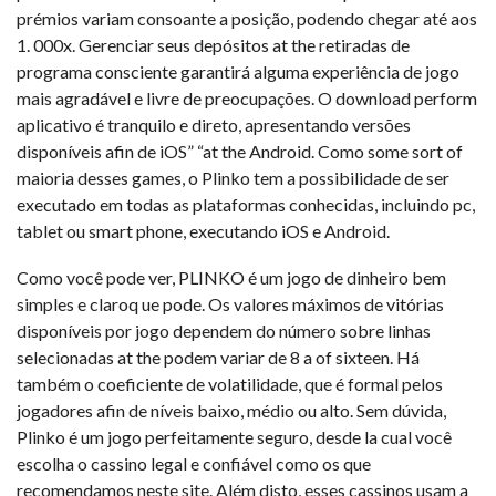
prémios variam consoante a posição, podendo chegar até aos
1. 000x. Gerenciar seus depósitos at the retiradas de
programa consciente garantirá alguma experiência de jogo
mais agradável e livre de preocupações. O download perform
aplicativo é tranquilo e direto, apresentando versões
disponíveis afin de iOS” “at the Android. Como some sort of
maioria desses games, o Plinko tem a possibilidade de ser
executado em todas as plataformas conhecidas, incluindo pc,
tablet ou smart phone, executando iOS e Android.
Como você pode ver, PLINKO é um jogo de dinheiro bem
simples e claroq ue pode. Os valores máximos de vitórias
disponíveis por jogo dependem do número sobre linhas
selecionadas at the podem variar de 8 a of sixteen. Há
também o coeficiente de volatilidade, que é formal pelos
jogadores afin de níveis baixo, médio ou alto. Sem dúvida,
Plinko é um jogo perfeitamente seguro, desde la cual você
escolha o cassino legal e confiável como os que
recomendamos neste site. Além disto, esses cassinos usam a