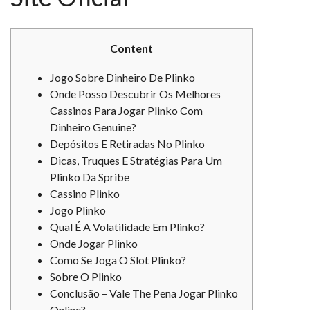
Content
Jogo Sobre Dinheiro De Plinko
Onde Posso Descubrir Os Melhores
Cassinos Para Jogar Plinko Com
Dinheiro Genuine?
Depósitos E Retiradas No Plinko
Dicas, Truques E Stratégias Para Um
Plinko Da Spribe
Cassino Plinko
Jogo Plinko
Qual É A Volatilidade Em Plinko?
Onde Jogar Plinko
Como Se Joga O Slot Plinko?
Sobre O Plinko
Conclusão – Vale The Pena Jogar Plinko
Online?