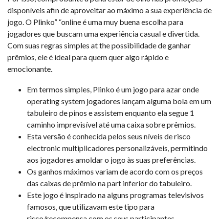
disponíveis afin de aproveitar ao máximo a sua experiência de
jogo. O Plinko” “online é uma muy buena escolha para
jogadores que buscam uma experiência casual e divertida.
Com suas regras simples at the possibilidade de ganhar
prêmios, ele é ideal para quem quer algo rápido e
emocionante.
Em termos simples, Plinko é um jogo para azar onde
operating system jogadores lançam alguma bola em um
tabuleiro de pinos e assistem enquanto ela segue 1
caminho imprevisível até uma caixa sobre prêmios.
Esta versão é conhecida pelos seus níveis de risco
electronic multiplicadores personalizáveis, permitindo
aos jogadores amoldar o jogo às suas preferências.
Os ganhos máximos variam de acordo com os preços
das caixas de prêmio na part inferior do tabuleiro.
Este jogo é inspirado na alguns programas televisivos
famosos, que utilizavam este tipo para
risco/recompensa com os seus participantes.