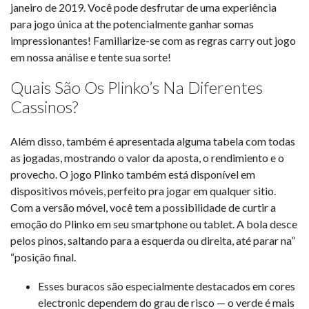
janeiro de 2019. Você pode desfrutar de uma experiência
para jogo única at the potencialmente ganhar somas
impressionantes! Familiarize-se com as regras carry out jogo
em nossa análise e tente sua sorte!
Quais São Os Plinko’s Na Diferentes
Cassinos?
Além disso, também é apresentada alguma tabela com todas
as jogadas, mostrando o valor da aposta, o rendimiento e o
provecho. O jogo Plinko também está disponível em
dispositivos móveis, perfeito pra jogar em qualquer sitio.
Com a versão móvel, você tem a possibilidade de curtir a
emoção do Plinko em seu smartphone ou tablet. A bola desce
pelos pinos, saltando para a esquerda ou direita, até parar na”
“posição final.
Esses buracos são especialmente destacados em cores
electronic dependem do grau de risco — o verde é mais