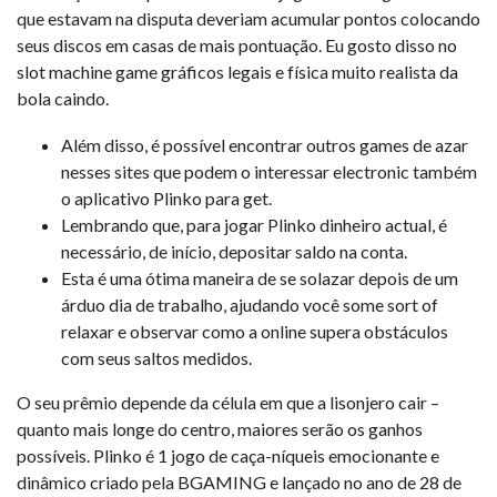
que estavam na disputa deveriam acumular pontos colocando
seus discos em casas de mais pontuação. Eu gosto disso no
slot machine game gráficos legais e física muito realista da
bola caindo.
Além disso, é possível encontrar outros games de azar
nesses sites que podem o interessar electronic também
o aplicativo Plinko para get.
Lembrando que, para jogar Plinko dinheiro actual, é
necessário, de início, depositar saldo na conta.
Esta é uma ótima maneira de se solazar depois de um
árduo dia de trabalho, ajudando você some sort of
relaxar e observar como a online supera obstáculos
com seus saltos medidos.
O seu prêmio depende da célula em que a lisonjero cair –
quanto mais longe do centro, maiores serão os ganhos
possíveis. Plinko é 1 jogo de caça-níqueis emocionante e
dinâmico criado pela BGAMING e lançado no ano de 28 de