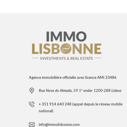
Agence immobilière officielle avec licence AMI 23486
Rua Nova do Almada, 59 1º andar 1200-288 Lisboa
+ 351 914 640 248 (appel depuis le réseau mobile
national)
info@immolisbonne.com