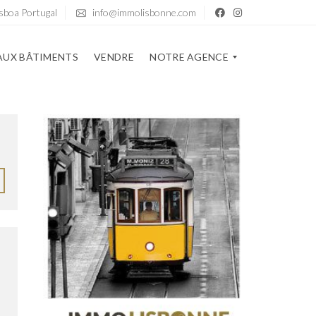
sboa Portugal
info@immolisbonne.com
UX BÂTIMENTS
VENDRE
NOTRE AGENCE
N
O
T
R
E
A
G
E
N
C
E
B
L
O