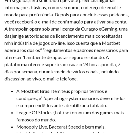
Em seguida, será solicitado que você preencha algumas
informações básicas, como seu nome, endereço de email e
moeda para preferência. Depois para concluir essas peldanos,
você receberá o e-mail de confirmação para ativar sua conta.
A trampolín opera sob uma licença da Curaçao eGaming, uma
dasjenige autoridades de licenciamento mais conceituadas
mhh indústria de jogos on-line. Isso cuenta que a Mostbet
adere a los dos os” “regulamentos e padrões necessários para
oferecer 1 ambiente de apostas seguro e rotundo. A
plataforma oferece suporte ao usuario 24 horas por dia, 7
dias por semana, durante meio de vários canais, incluindo
discussion ao vivo, e-mail e telefone.
A Mostbet Brasil tem teus próprios termos e
condições, e” “operating-system usuários devem lê-los
e compreendê-los antes de utilizar a tablado.
League Of Stories (LoL) se tornou um dos games mais
famosos do mundo.
Monopoly Live, Baccarat Speed e bem mais.