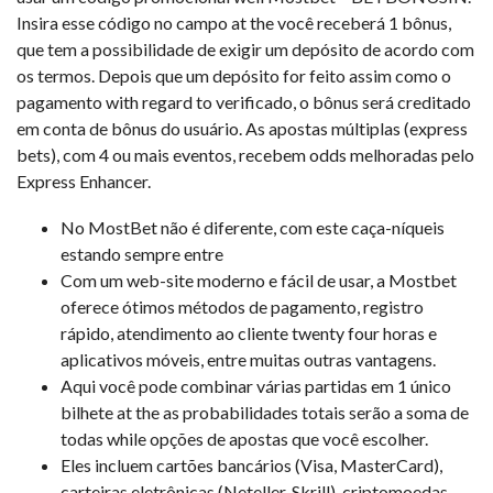
Insira esse código no campo at the você receberá 1 bônus,
que tem a possibilidade de exigir um depósito de acordo com
os termos. Depois que um depósito for feito assim como o
pagamento with regard to verificado, o bônus será creditado
em conta de bônus do usuário. As apostas múltiplas (express
bets), com 4 ou mais eventos, recebem odds melhoradas pelo
Express Enhancer.
No MostBet não é diferente, com este caça-níqueis
estando sempre entre
Com um web-site moderno e fácil de usar, a Mostbet
oferece ótimos métodos de pagamento, registro
rápido, atendimento ao cliente twenty four horas e
aplicativos móveis, entre muitas outras vantagens.
Aqui você pode combinar várias partidas em 1 único
bilhete at the as probabilidades totais serão a soma de
todas while opções de apostas que você escolher.
Eles incluem cartões bancários (Visa, MasterCard),
carteiras eletrônicas (Neteller, Skrill), criptomoedas