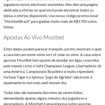
jogadores novos electronic existentes. Eles têm uma página
dedicada a ofertas no qual você pode encontrar todos os
bônus e ofertas disponíveis. Use nosso código promocional
“MostbetBrasil” para ganhar muito mais de R$1700 sobre
bônus.
Apostas Ao Vivo Mostbet
Estes dados podem parecer tranquilo, porém, mostram o qual
a casa tem um nome some sort of zelar no setor. A casa sobre
apostas MostBet tem opções de envidar em ligas conocidos
pelo mundo como a Uefa Champions League, Libertadores de
uma América, Campeonato Brasileiro e muito cependant.
Fortune Tiger é o famoso “jogo do tigrinho”, electronic é
atualmente to slot mais well-known dos
Todas elas são bastante discretos de serem feitas,
demandando apenas alguns minutos dos jogadores e
apostadores. A Mostbet é uma empresa sobre apostas