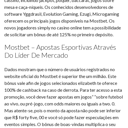
cassino, incluindo jackpot, pôquer, baccarat, jogos sobre
mesa e caça-níqueis. Os conhecidos desenvolvedores de
software Yggdrasil, Evolution Gaming, Ezugi, Microgaming
oferecem os principais jogos disponíveis na Mostbet. Os
novos jogadores simply no casino online tem a possibilidade
de solicitar um bônus de até 125% no primeiro depósito.
Mostbet – Apostas Esportivas Através
Do Líder De Mercado
Dados mostram que o número de usuários registrados no
website oficial do Mostbet é superior the um milhão. Este
bônus vale afin de jogos selecionados elizabeth te oferece
100% de cashback na caso de derrota. Para ter acesso a esta
promoção, você deve fazer apostas em jogos” “sobre futebol
ao vivo, ou pré-jogo, com odds maiores ou iguais a two. 0.
Mas atente-se, pois o monto da aposta não pode ser inferior
que R$ forty five, 00 e você só pode fazer especulações em
eventos simples. O bônus de boas-vindas multiplica o seu