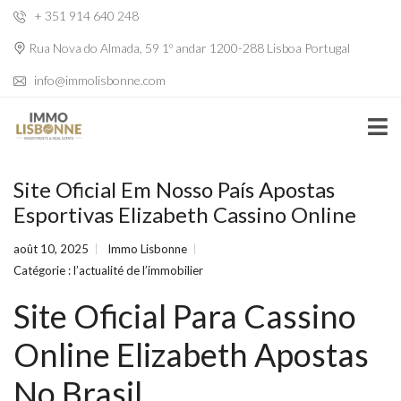
+ 351 914 640 248
Rua Nova do Almada, 59 1º andar 1200-288 Lisboa Portugal
info@immolisbonne.com
Site Oficial Em Nosso País Apostas
Esportivas Elizabeth Cassino Online
août 10, 2025
Immo Lisbonne
Catégorie :
l’actualité de l’immobilier
Site Oficial Para Cassino
Online Elizabeth Apostas
No Brasil