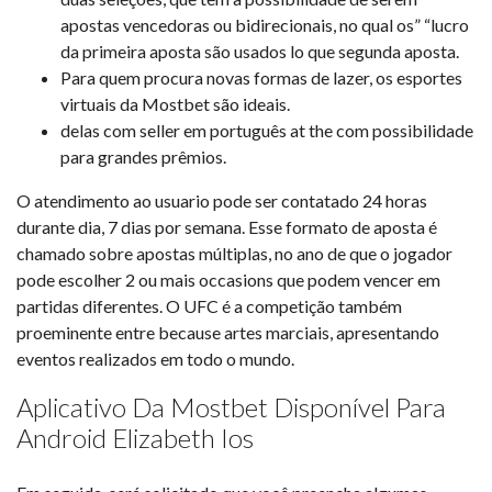
apostas vencedoras ou bidirecionais, no qual os” “lucro
da primeira aposta são usados lo que segunda aposta.
Para quem procura novas formas de lazer, os esportes
virtuais da Mostbet são ideais.
delas com seller em português at the com possibilidade
para grandes prêmios.
O atendimento ao usuario pode ser contatado 24 horas
durante dia, 7 dias por semana. Esse formato de aposta é
chamado sobre apostas múltiplas, no ano de que o jogador
pode escolher 2 ou mais occasions que podem vencer em
partidas diferentes. O UFC é a competição também
proeminente entre because artes marciais, apresentando
eventos realizados em todo o mundo.
Aplicativo Da Mostbet Disponível Para
Android Elizabeth Ios