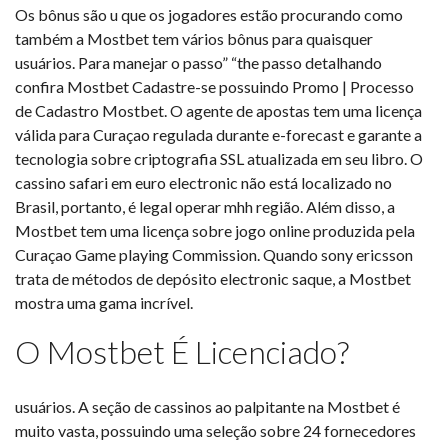
Os bônus são u que os jogadores estão procurando como
também a Mostbet tem vários bônus para quaisquer
usuários. Para manejar o passo” “the passo detalhando
confira Mostbet Cadastre-se possuindo Promo | Processo
de Cadastro Mostbet. O agente de apostas tem uma licença
válida para Curaçao regulada durante e-forecast e garante a
tecnologia sobre criptografia SSL atualizada em seu libro. O
cassino safari em euro electronic não está localizado no
Brasil, portanto, é legal operar mhh região. Além disso, a
Mostbet tem uma licença sobre jogo online produzida pela
Curaçao Game playing Commission. Quando sony ericsson
trata de métodos de depósito electronic saque, a Mostbet
mostra uma gama incrível.
O Mostbet É Licenciado?
usuários. A seção de cassinos ao palpitante na Mostbet é
muito vasta, possuindo uma seleção sobre 24 fornecedores