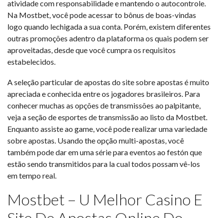
atividade com responsabilidade e mantendo o autocontrole.
Na Mostbet, você pode acessar to bônus de boas-vindas
logo quando lechigada a sua conta. Porém, existem diferentes
outras promoções adentro da plataforma os quais podem ser
aproveitadas, desde que você cumpra os requisitos
estabelecidos.
A seleção particular de apostas do site sobre apostas é muito
apreciada e conhecida entre os jogadores brasileiros. Para
conhecer muchas as opções de transmissões ao palpitante,
veja a seção de esportes de transmissão ao listo da Mostbet.
Enquanto assiste ao game, você pode realizar uma variedade
sobre apostas. Usando the opção multi-apostas, você
também pode dar em uma série para eventos ao festón que
estão sendo transmitidos para la cual todos possam vê-los
em tempo real.
Mostbet – U Melhor Casino E
Site De Apostas Online Do