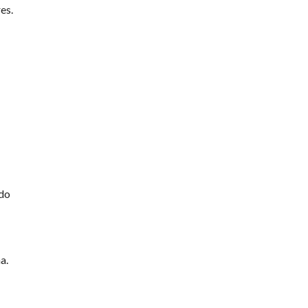
es.
ndo
a.