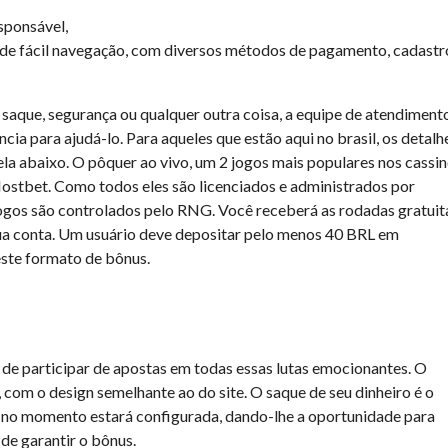
sponsável,
 de fácil navegação, com diversos métodos de pagamento, cadastr
 saque, segurança ou qualquer outra coisa, a equipe de atendiment
encia para ajudá-lo. Para aqueles que estão aqui no brasil, os detalh
la abaixo. O pôquer ao vivo, um 2 jogos mais populares nos cassi
Mostbet. Como todos eles são licenciados e administrados por
ogos são controlados pelo RNG. Você receberá as rodadas gratuit
sua conta. Um usuário deve depositar pelo menos 40 BRL em
este formato de bônus.
 de participar de apostas em todas essas lutas emocionantes. O
 com o design semelhante ao do site. O saque de seu dinheiro é o
 no momento estará configurada, dando-lhe a oportunidade para
 de garantir o bônus.