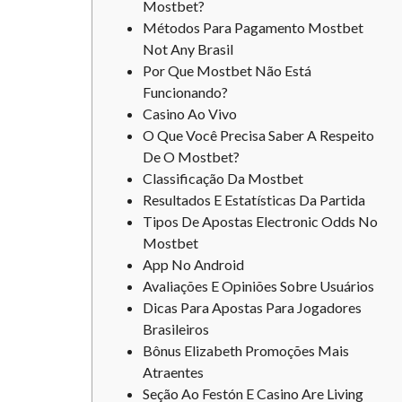
Mostbet?
Métodos Para Pagamento Mostbet
Not Any Brasil
Por Que Mostbet Não Está
Funcionando?
Casino Ao Vivo
O Que Você Precisa Saber A Respeito
De O Mostbet?
Classificação Da Mostbet
Resultados E Estatísticas Da Partida
Tipos De Apostas Electronic Odds No
Mostbet
App No Android
Avaliações E Opiniões Sobre Usuários
Dicas Para Apostas Para Jogadores
Brasileiros
Bônus Elizabeth Promoções Mais
Atraentes
Seção Ao Festón E Casino Are Living