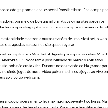
r nosso código promocional especial “mostbetbrasil” no campo pa
.
ogadores por meio de boletins informativos ou na sites parceiros.
lui todos operating system recursos e se adapta ao tamanho da te
de e estabilidade electronic outras revisões de uma Mostbet, o web 
es e as apostas na cassinos são quase seguras.
icial ou o aplicativo Mostbet. A Agente para apostas online Most
Android e iOS. Você tem a possibilidade de baixar o aplicativo
o, pois não custa zilch. Durante nossa revisão de Na grande par
, incluindo jogos de mesa, video poker machines e jogos ao vivo o
rs ao vivo via web cam.
gurança, o processamento leva, no máximo, seventy two horas. Na
logo quando lechigada a sua conta. Porém, existem diferentes ou