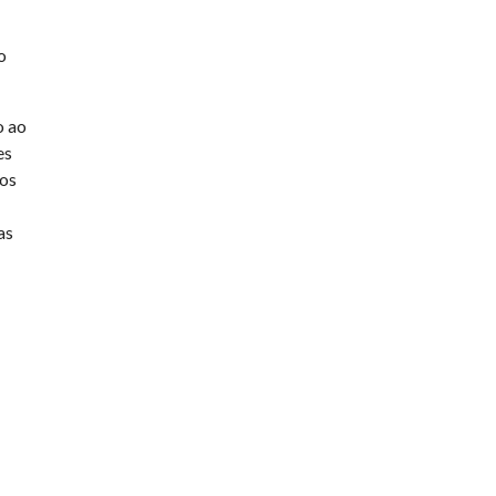
o
o ao
es
nos
as