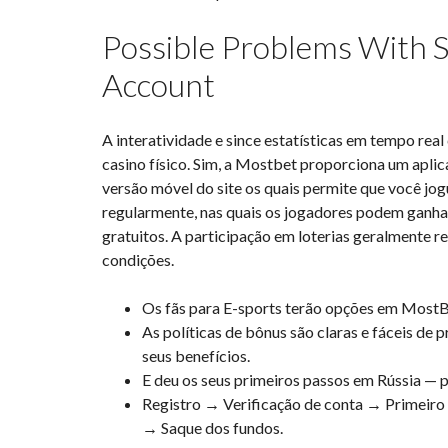
Possible Problems With S
Account
A interatividade e since estatísticas em tempo real
casino físico. Sim, a Mostbet proporciona um apli
versão móvel do site os quais permite que você jog
regularmente, nas quais os jogadores podem ganhar 
gratuitos. A participação em loterias geralmente 
condições.
Os fãs para E-sports terão opções em MostB
As políticas de bônus são claras e fáceis de 
seus benefícios.
E deu os seus primeiros passos em Rússia — 
Registro → Verificação de conta → Primeiro
→ Saque dos fundos.