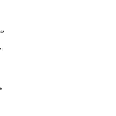
asa
SL
de