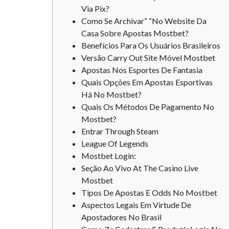
Via Pix?
Como Se Archivar” “No Website Da
Casa Sobre Apostas Mostbet?
Benefícios Para Os Usuários Brasileiros
Versão Carry Out Site Móvel Mostbet
Apostas Nos Esportes De Fantasia
Quais Opções Em Apostas Esportivas
Há No Mostbet?
Quais Os Métodos De Pagamento No
Mostbet?
Entrar Through Steam
League Of Legends
Mostbet Login:
Seção Ao Vivo At The Casino Live
Mostbet
Tipos De Apostas E Odds No Mostbet
Aspectos Legais Em Virtude De
Apostadores No Brasil