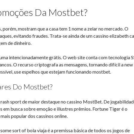
romoções Da Mostbet?
s, porém, mostram que a casa tem 1 nome a zelar no mercado. O
ques, evitando fraudes. Trata-se ainda de um cassino elizabeth c
em de dinheiro.
uma intencionadamente grátis. O web site conta com tecnologia S
ancos. O recurso criptografa as mensagens, tornando difícil a new
cessível, use espelhos que estejam funcionando
mostbet
.
ares Do Mostbet?
 crash sport de maior destaque no cassino MostBet. De jogabilida
es em busca sobre emoção e illustres prêmios. Fortune Tiger é o
ot mais popular dos cassinos online.
some sort of bola viaja é a premissa básica de todos os jogos de