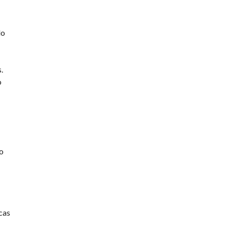
do
.
o
o
cas