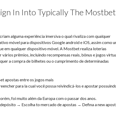
ign In Into Typically The Mostbet
 criam alguma experiência imersiva o qual rivaliza com qualquer
cativo móvel para dispositivos Google android e iOS, assim como 
ue em qualquer dispositivo móvel. A Mostbet realiza loterias
vários prêmios, incluindo recompensas reais, bônus e jogos virtu
requer a compra de bilhetes ou o cumprimento de determinadas
et apostas entre os jogos mais
preencher para la cual você possa reivindicá-los e apostar possuind
porém, foi muito além da Europa com o passar dos anos.
 depósito → Escolha to mercado de apostas → Defina a new apost