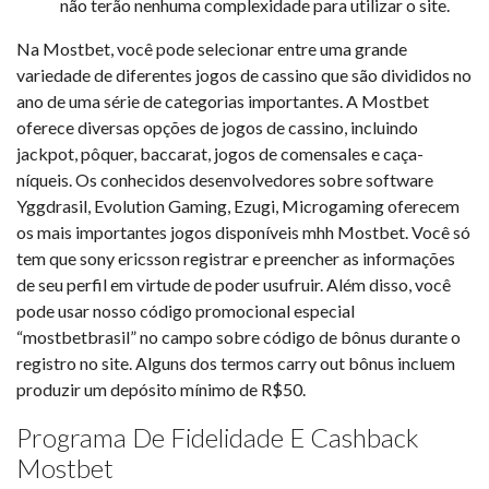
não terão nenhuma complexidade para utilizar o site.
Na Mostbet, você pode selecionar entre uma grande
variedade de diferentes jogos de cassino que são divididos no
ano de uma série de categorias importantes. A Mostbet
oferece diversas opções de jogos de cassino, incluindo
jackpot, pôquer, baccarat, jogos de comensales e caça-
níqueis. Os conhecidos desenvolvedores sobre software
Yggdrasil, Evolution Gaming, Ezugi, Microgaming oferecem
os mais importantes jogos disponíveis mhh Mostbet. Você só
tem que sony ericsson registrar e preencher as informações
de seu perfil em virtude de poder usufruir. Além disso, você
pode usar nosso código promocional especial
“mostbetbrasil” no campo sobre código de bônus durante o
registro no site. Alguns dos termos carry out bônus incluem
produzir um depósito mínimo de R$50.
Programa De Fidelidade E Cashback
Mostbet