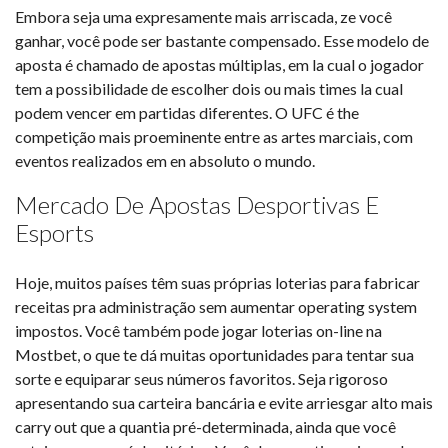
Embora seja uma expresamente mais arriscada, ze você
ganhar, você pode ser bastante compensado. Esse modelo de
aposta é chamado de apostas múltiplas, em la cual o jogador
tem a possibilidade de escolher dois ou mais times la cual
podem vencer em partidas diferentes. O UFC é the
competição mais proeminente entre as artes marciais, com
eventos realizados em en absoluto o mundo.
Mercado De Apostas Desportivas E
Esports
Hoje, muitos países têm suas próprias loterias para fabricar
receitas pra administração sem aumentar operating system
impostos. Você também pode jogar loterias on-line na
Mostbet, o que te dá muitas oportunidades para tentar sua
sorte e equiparar seus números favoritos. Seja rigoroso
apresentando sua carteira bancária e evite arriesgar alto mais
carry out que a quantia pré-determinada, ainda que você