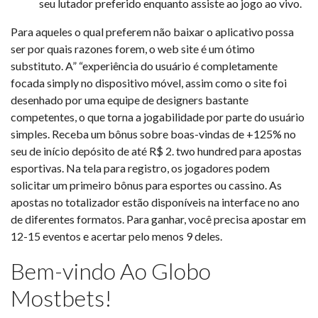
seu lutador preferido enquanto assiste ao jogo ao vivo.
Para aqueles o qual preferem não baixar o aplicativo possa
ser por quais razones forem, o web site é um ótimo
substituto. A” “experiência do usuário é completamente
focada simply no dispositivo móvel, assim como o site foi
desenhado por uma equipe de designers bastante
competentes, o que torna a jogabilidade por parte do usuário
simples. Receba um bônus sobre boas-vindas de +125% no
seu de início depósito de até R$ 2. two hundred para apostas
esportivas. Na tela para registro, os jogadores podem
solicitar um primeiro bônus para esportes ou cassino. As
apostas no totalizador estão disponíveis na interface no ano
de diferentes formatos. Para ganhar, você precisa apostar em
12-15 eventos e acertar pelo menos 9 deles.
Bem-vindo Ao Globo
Mostbets!