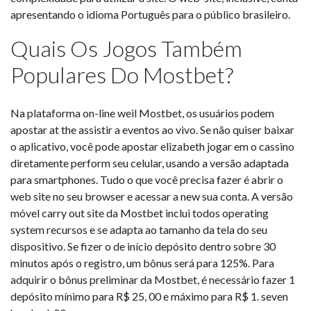
apresentando o idioma Português para o público brasileiro.
Quais Os Jogos Também
Populares Do Mostbet?
Na plataforma on-line weil Mostbet, os usuários podem
apostar at the assistir a eventos ao vivo. Se não quiser baixar
o aplicativo, você pode apostar elizabeth jogar em o cassino
diretamente perform seu celular, usando a versão adaptada
para smartphones. Tudo o que você precisa fazer é abrir o
web site no seu browser e acessar a new sua conta. A versão
móvel carry out site da Mostbet inclui todos operating
system recursos e se adapta ao tamanho da tela do seu
dispositivo. Se fizer o de início depósito dentro sobre 30
minutos após o registro, um bônus será para 125%. Para
adquirir o bônus preliminar da Mostbet, é necessário fazer 1
depósito mínimo para R$ 25, 00 e máximo para R$ 1. seven