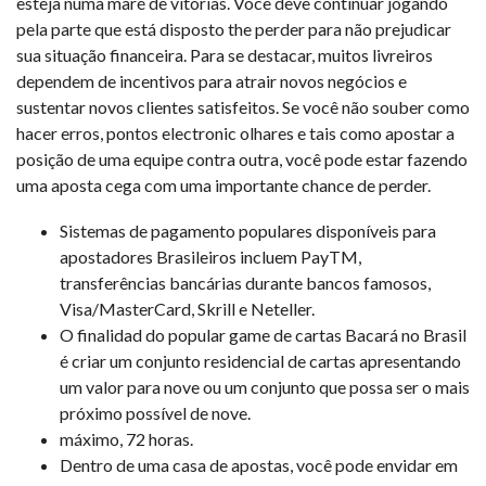
esteja numa maré de vitórias. Você deve continuar jogando
pela parte que está disposto the perder para não prejudicar
sua situação financeira. Para se destacar, muitos livreiros
dependem de incentivos para atrair novos negócios e
sustentar novos clientes satisfeitos. Se você não souber como
hacer erros, pontos electronic olhares e tais como apostar a
posição de uma equipe contra outra, você pode estar fazendo
uma aposta cega com uma importante chance de perder.
Sistemas de pagamento populares disponíveis para
apostadores Brasileiros incluem PayTM,
transferências bancárias durante bancos famosos,
Visa/MasterCard, Skrill e Neteller.
O finalidad do popular game de cartas Bacará no Brasil
é criar um conjunto residencial de cartas apresentando
um valor para nove ou um conjunto que possa ser o mais
próximo possível de nove.
máximo, 72 horas.
Dentro de uma casa de apostas, você pode envidar em