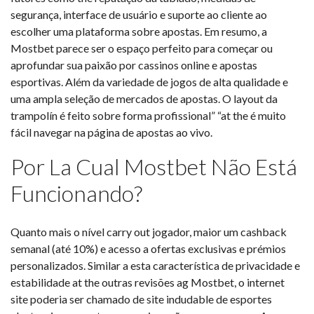
segurança, interface de usuário e suporte ao cliente ao
escolher uma plataforma sobre apostas. Em resumo, a
Mostbet parece ser o espaço perfeito para começar ou
aprofundar sua paixão por cassinos online e apostas
esportivas. Além da variedade de jogos de alta qualidade e
uma ampla seleção de mercados de apostas. O layout da
trampolín é feito sobre forma profissional” “at the é muito
fácil navegar na página de apostas ao vivo.
Por La Cual Mostbet Não Está
Funcionando?
Quanto mais o nível carry out jogador, maior um cashback
semanal (até 10%) e acesso a ofertas exclusivas e prémios
personalizados. Similar a esta característica de privacidade e
estabilidade at the outras revisões ag Mostbet, o internet
site poderia ser chamado de site indudable de esportes