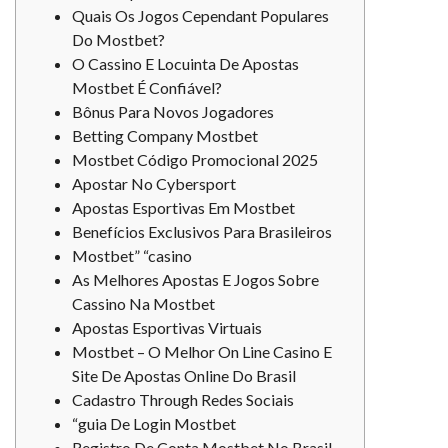
Quais Os Jogos Cependant Populares
Do Mostbet?
O Cassino E Locuinta De Apostas
Mostbet É Confiável?
Bônus Para Novos Jogadores
Betting Company Mostbet
Mostbet Código Promocional 2025
Apostar No Cybersport
Apostas Esportivas Em Mostbet
Benefícios Exclusivos Para Brasileiros
Mostbet” “casino
As Melhores Apostas E Jogos Sobre
Cassino Na Mostbet
Apostas Esportivas Virtuais
Mostbet – O Melhor On Line Casino E
Site De Apostas Online Do Brasil
Cadastro Through Redes Sociais
“guia De Login Mostbet
Registro De Conta Mostbet No Brasil