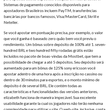
Sistemas de pagamento conocidos disponíveis para
apostadores Brasileiros incluem PayTM, transferências
bancárias por bancos famosos, Visa/MasterCard, Skrill e
Neteller.
Se você apostar em pontuação precisa, por exemplo, o valor
que você ganha é baseado zero quão bem você previu o
rendimiento. Um bônus sobre depósito de 100% até 1. seven-
hundred BRL e two hundred fifty rodadas grátis estão
incluídos no pacote de boas-vindas da Mostbet, que tem a
possibilidade de chegar a até 5 depósitos. Seu depósito será
aumentado para um bônus de 125% sony ericsson você
apostar adentro de uma hora após a inscrição no cassino ou
dentro de 30 minutos para esportes, e o monto mínimo de
depósito é de several BRL. Ele contém todas as
características e funcionalidades das versões anteriores,
elizabeth funciona de maneira impecável. Sua excelente
usabilidade garante la cual os jogadores não terão nenhuma
complexidade para utilizar u site. O web-site, inclusive, conta