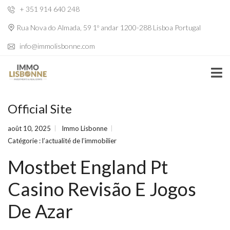
+ 351 914 640 248
Rua Nova do Almada, 59 1º andar 1200-288 Lisboa Portugal
info@immolisbonne.com
Official Site
août 10, 2025
Immo Lisbonne
Catégorie :
l’actualité de l’immobilier
Mostbet England Pt
Casino Revisão E Jogos
De Azar