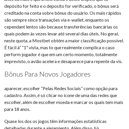
depósito for feito e o deposito for verificado, o bônus será
creditado na conta sobre bônus do usuário. Os mais rápidos
são sempre since transações via e-wallet, enquanto os
cependant lentos são because transferências bancárias os
quais podem às vezes levar até several dias úteis. No geral,
neste quota, a Mostbet obtém a maior classificação possível.
É fácil à” “1ª vista, mas to que realmente complica o caso
perform jogador é que em um certo momento, totalmente
imprevisto, o avião acelera e desaparece para repente da vis.
Bônus Para Novos Jogadores
aparecer, escolher “Pelas Redes Sociais” como opção para
cadastro. Assim, é só clicar no ícone de uma das redes que
escolher, além de escolher moeda e marcar os quais tem mais
para 18 anos.
Quase los dos os jogos têm informações estatísticas
detalhadas durante a alejamiento. Além disso, há