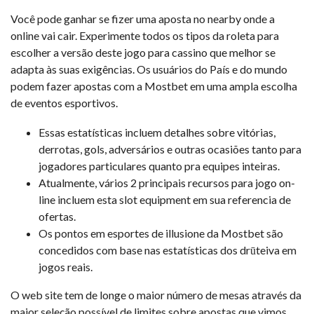
Você pode ganhar se fizer uma aposta no nearby onde a
online vai cair. Experimente todos os tipos da roleta para
escolher a versão deste jogo para cassino que melhor se
adapta às suas exigências. Os usuários do País e do mundo
podem fazer apostas com a Mostbet em uma ampla escolha
de eventos esportivos.
Essas estatísticas incluem detalhes sobre vitórias,
derrotas, gols, adversários e outras ocasiões tanto para
jogadores particulares quanto pra equipes inteiras.
Atualmente, vários 2 principais recursos para jogo on-
line incluem esta slot equipment em sua referencia de
ofertas.
Os pontos em esportes de illusione da Mostbet são
concedidos com base nas estatísticas dos drūteiva em
jogos reais.
O web site tem de longe o maior número de mesas através da
maior seleção possível de limites sobre apostas que vimos