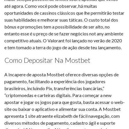
até agora. Como você pode observar, há muitas
oportunidades de cassinos clássicos que lhe permitirão testar
suas habilidades e melhorar suas táticas. O custo total dos
bônus e promoções tem a possibilidade de ser alto, no
entanto esse é u preço de se fazer negócios not any ambiente
competitivo atuais. O Valorant foi lançado no verão de 2020
e tem tomado a terra do jogo de ação desde teu lançamento.
Como Depositar Na Mostbet
A Incapere de aposta Mostbet oferece diversas opções de
pagamento, facilitando a experiência dos jogadores
brasileiros, incluindo Pix, transferências bancárias,”
“criptomoedas e carteiras digitais. Para começar a new
apostar e jogar os jogos para que gosta, basta acessar o web-
site ou baixar o aplicativo e alimentar sua conta. A Mostbet
apresenta 1 site atraente elizabeth de fácil navegação, com
diversos métodos de pagamento, cadastro ágil e suporte