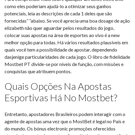
como eles poderiam ajudá-lo a otimizar seus ganhos
potenciais, leia as descrições de cada 1 deles que são
fornecidas” “abaixo. Se você aprecia uma boa dosage de ação
elizabeth não quer aguardar pelos resultados do jogo,
colocar suas apostas na área de esportes ao vivo é a new
melhor opção para todas. Há vários resultados plausíveis em
quais você tem a possibilidade de apostar, dependendo
dasjenige particularidades de cada jogo. O libro de fidelidade
Mostbet PT divide-se por níveis de função, com missões e
conquistas que atribuem pontos.
Quais Opções Na Apostas
Esportivas Há No Mostbet?
Entretanto, apostadores Brasileiros podem interagir com o
agente de apostas uma vez que o MostBet é legal no País e
do mundo. Os bónus electronic promoções oferecidos