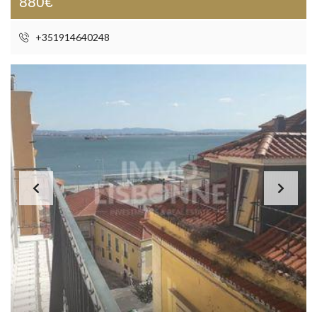
880€
+351914640248