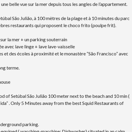
elle vue sur la mer depuis tous les angles de l’appartement.
túbal São Julião, à 100 mètres de la plage et à 10 minutes du parc
èbres restaurants qui proposent le choco frito (poulpe frit).
 sur la mer + un parking souterrain
e avec lave linge + lave lave-vaisselle
s et des écoles à proximité et le monastère “São Francisco” avec
ong terme.
 house
od of Setúbal São Julião 100 meter next to the beach and 10 min (
bida” . Only 5 Minutes away from the best Squid Restaurants of
underground parking.
l-equiped ( wasching-maschine; Dishwasher) situated in an calm