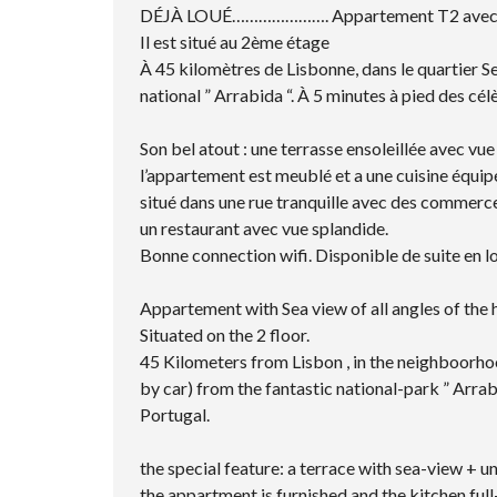
DÉJÀ LOUÉ…………………. Appartement T2 avec une b
Il est situé au 2ème étage
À 45 kilomètres de Lisbonne, dans le quartier Se
national ” Arrabida “. À 5 minutes à pied des cél
Son bel atout : une terrasse ensoleillée avec vue
l’appartement est meublé et a une cuisine équipé
situé dans une rue tranquille avec des commerce
un restaurant avec vue splandide.
Bonne connection wifi. Disponible de suite en l
Appartement with Sea view of all angles of the
Situated on the 2 floor.
45 Kilometers from Lisbon , in the neighboorho
by car) from the fantastic national-park ” Arra
Portugal.
the special feature: a terrace with sea-view + 
the appartment is furnished and the kitchen ful