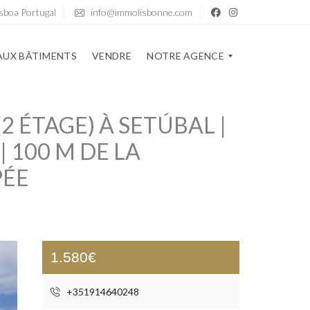
sboa Portugal
info@immolisbonne.com
UX BÂTIMENTS
VENDRE
NOTRE AGENCE
 ÉTAGE) À SETÚBAL |
N
O
| 100 M DE LA
T
R
PÉE
E
A
G
E
N
C
E
1.580€
B
L
+351914640248
O