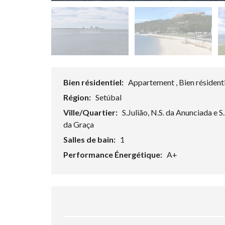
Bien résidentiel:
Appartement , Bien résident
Région:
Setúbal
Ville/Quartier:
S.Julião, N.S. da Anunciada e 
da Graça
Salles de bain:
1
Performance Énergétique:
A+