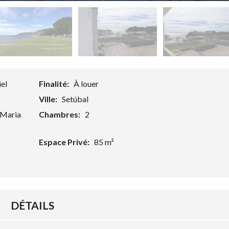
iel
Finalité:
À louer
Ville:
Setúbal
S.Maria
Chambres:
2
Espace Privé:
85 m²
DÉTAILS