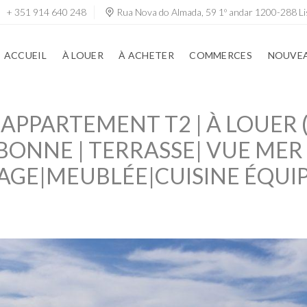
+ 351 914 640 248
Rua Nova do Almada, 59 1º andar 1200-288 Li
ACCUEIL
À LOUER
À ACHETER
COMMERCES
NOUVEA
PPARTEMENT T2 | À LOUER (2
BONNE | TERRASSE| VUE MER 
AGE|MEUBLÉE|CUISINE ÉQUI