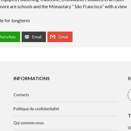
rmore are schools and the Monastary ” São Francisco” with a view
le for longterm
hatsApp
Email
Gmail
INFORMATIONS
S
Contacts
Politique de confidentialité
T
Qui sommes nous
V