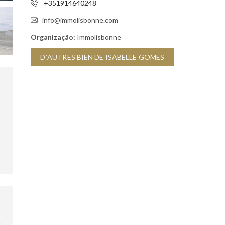
+351914640248
U
T
info@immolisbonne.com
E
M
E
Organização:
Immolisbonne
N
T
D´AUTRES BIEN DE ISABELLE GOMES
C
H
A
S
S
E
U
R
I
M
M
O
B
I
L
I
E
R