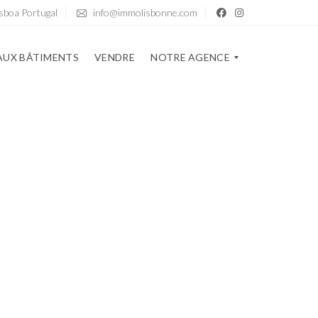
sboa Portugal
info@immolisbonne.com
UX BÂTIMENTS
VENDRE
NOTRE AGENCE
N
O
T
R
E
A
G
E
N
C
E
B
L
O