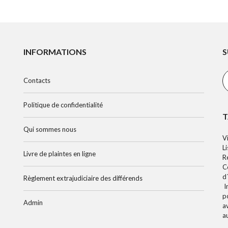
INFORMATIONS
S
Contacts
Politique de confidentialité
T
Qui sommes nous
V
L
Livre de plaintes en ligne
R
C
d
Règlement extrajudiciaire des différends
I
p
Admin
a
a