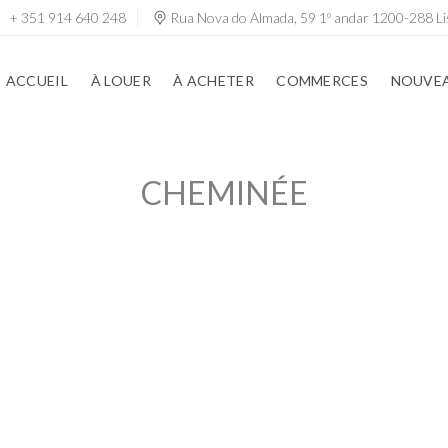
+ 351 914 640 248
Rua Nova do Almada, 59 1º andar 1200-288 Li
ACCUEIL
À LOUER
À ACHETER
COMMERCES
NOUVEA
CHEMINÉE