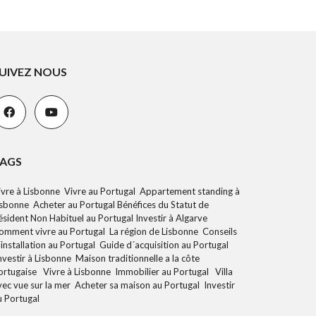
G
S
E
R
V
UIVEZ NOUS
I
C
E
S
I
M
M
AGS
O
B
I
ivre à Lisbonne Vivre au Portugal Appartement standing à
L
isbonne Acheter au Portugal Bénéfices du Statut de
I
ésident Non Habituel au Portugal Investir à Algarve
E
R
omment vivre au Portugal La région de Lisbonne Conseils
S
´installation au Portugal Guide d´acquisition au Portugal
nvestir à Lisbonne Maison traditionnelle a la côte
ortugaise Vivre à Lisbonne Immobilier au Portugal Villa
R
vec vue sur la mer Acheter sa maison au Portugal Investir
E
C
u Portugal
R