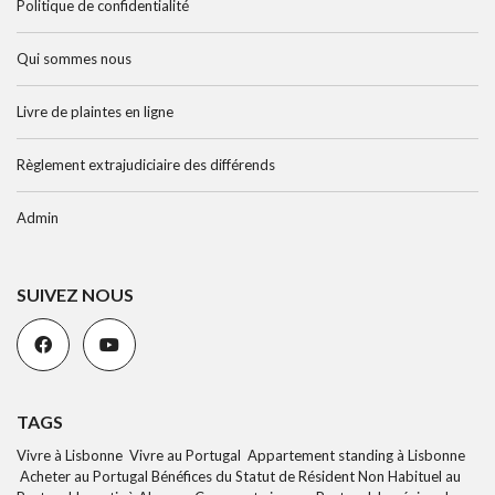
Politique de confidentialité
Qui sommes nous
Livre de plaintes en ligne
Règlement extrajudiciaire des différends
Admin
SUIVEZ NOUS
TAGS
Vivre à Lisbonne Vivre au Portugal Appartement standing à Lisbonne
Acheter au Portugal Bénéfices du Statut de Résident Non Habituel au